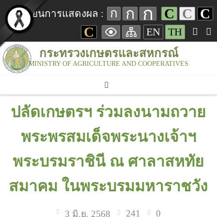
ก
ก
C
C
C
ก
เปลี่ยนการแสดงผล :
C
EN
TH
กระทรวงเกษตรและสหกรณ์
MINISTRY OF AGRICULTURE AND COOPERATIVES
ปลัดเกษตรฯ ร่วมลงนามถวาย
พระพรสมเด็จพระนางเจ้าฯ
พระบรมราชินี ณ ศาลาสหทัย
สมาคม ในพระบรมมหาราชวัง
241
0
3 มิ.ย. 2568