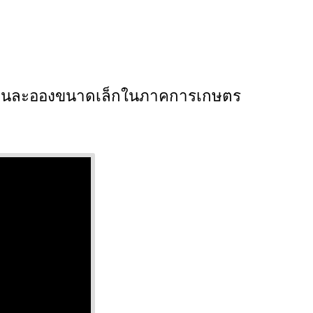
ฝุ่นละอองขนาดเล็กในภาคการเกษตร