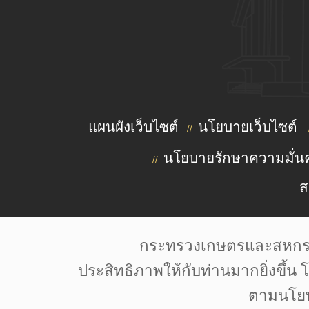
แผนผังเว็บไซต์
นโยบายเว็บไซต์
//
นโยบายรักษาความมั่นค
//
ส
กระทรวงเกษตรและสหกรณ์มี
Font by: f0nt | Image by: Pixabay | Pexels | Unsplash |
ประสิทธิภาพให้กับท่านมากยิ่งขึ้น 
ตามนโยบ