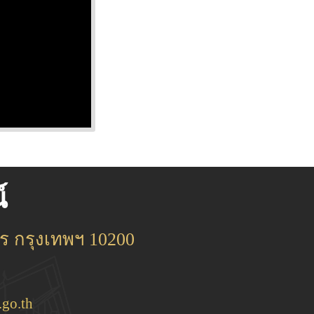
์
 กรุงเทพฯ 10200
go.th