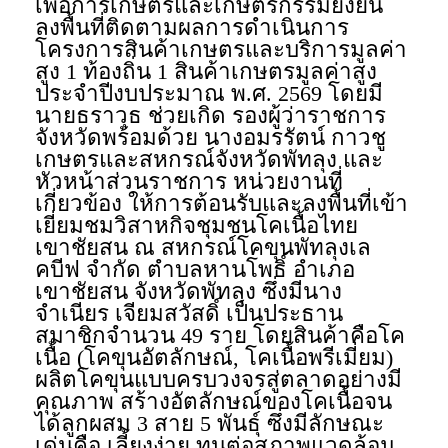
เพื่อการเกษตรและเกษตรกรรมยั่งยืน
ลงพื้นที่ติดตามผลการดำเนินการ
โครงการสินค้าเกษตรและบริการมูลค่า
สูง 1 ท้องถิ่น 1 สินค้าเกษตรมูลค่าสูง
ประจำปีงบประมาณ พ.ศ. 2569 โดยมี
นายธราวุธ ช่วยเกิด รองผู้ว่าราชการ
จังหวัดพร้อมด้วย นางอมรรัตน์ กาวชู
เกษตรและสหกรณ์จังหวัดพัทลุง และ
หัวหน้าส่วนราชการ หน่วยงานที่
เกี่ยวข้อง ให้การต้อนรับและลงพื้นที่เข้า
เยี่ยมชมวิสาหกิจชุมชนโคเนื้อไทย
เขาชัยสน ณ สหกรณ์โคขุนพัทลุงเล
คบีฟ จำกัด ตำบลหานโพธิ์ อำเภอ
เขาชัยสน จังหวัดพัทลุง ซึ่งมีนาง
จำเนียร เจียมสวัสดิ์ เป็นประธาน
สมาชิกจำนวน 49 ราย โดยสินค้าคือโค
เนื้อ (โคขุนอัตลักษณ์, โคเนื้อพรีเมี่ยม)
ผลิตโคขุนแบบครบวงจรสู่ตลาดอย่างมี
คุณภาพ สร้างอัตลักษณ์ของโคเนื้อจน
ได้ลูกผสม 3 สาย 5 พันธุ์ ซึ่งมีลักษณะ
เด่นคือ เลี้ยงง่าย ทนต่อสภาพแวดล้อม