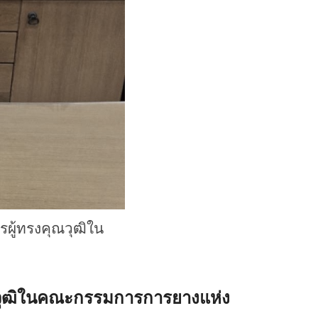
ู้ทรงคุณวุฒิใน
วุฒิในคณะกรรมการการยางแห่ง