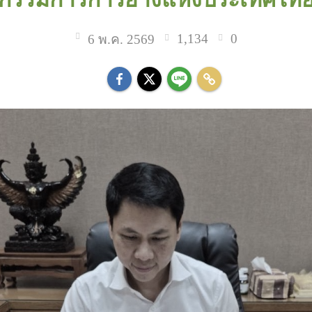
1,134
0
6 พ.ค. 2569